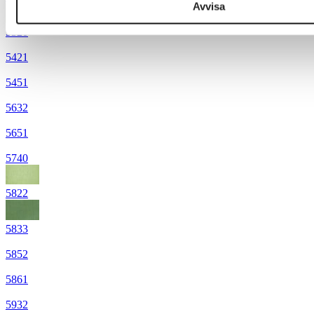
Avvisa
5320
5421
5451
5632
5651
5740
5822
5833
5852
5861
5932