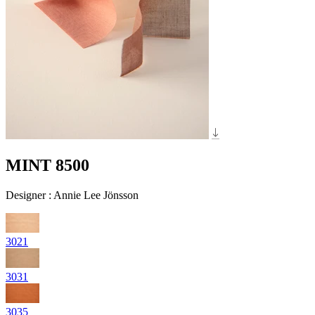
MINT 8500
Designer
:
Annie Lee Jönsson
3021
3031
3035