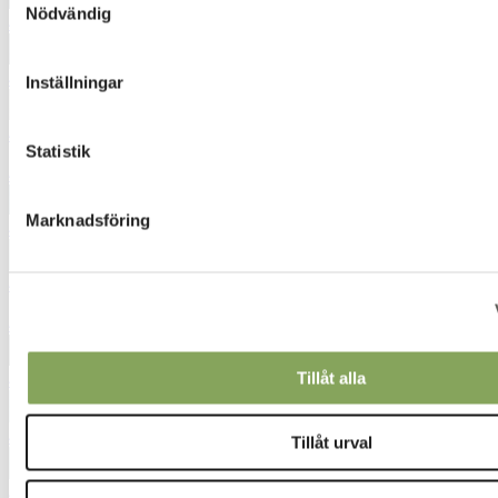
Nödvändig
4461
4462
Inställningar
4520
Statistik
4543
Marknadsföring
4552
4623
4631
Tillåt alla
4654
4714
Tillåt urval
4843