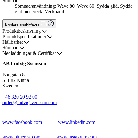
Sömnad:
Sömnad/användning: Wave 80, Wave 60, Sydda glid, Sydda
glid med veck, Veckband
Kopiera snabbfakta
Produktbeskrivning
Produktspecifikationer
Hållbarhet
Sömnad
Nedladdningar & Certifikat
AB Ludvig Svensson
Bangatan 8
511 82 Kinna
Sweden
+46 320 20 92 00
order@ludvigsvensson.com
www.facebook.com
www.linkedin.com
www.pinterest.com
www.instagram.com