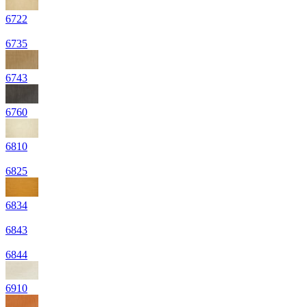
6722
6735
6743
6760
6810
6825
6834
6843
6844
6910