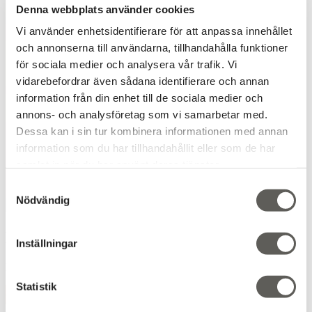
Denna webbplats använder cookies
Vi använder enhetsidentifierare för att anpassa innehållet
och annonserna till användarna, tillhandahålla funktioner
för sociala medier och analysera vår trafik. Vi
vidarebefordrar även sådana identifierare och annan
information från din enhet till de sociala medier och
annons- och analysföretag som vi samarbetar med.
Dessa kan i sin tur kombinera informationen med annan
information som du har tillhandahållit eller som de har
samlat in när du har använt deras tjänster.
Samtyckesval
Nödvändig
MINT 3121
Inställningar
Designer
:
Annie Lee Jönsson
Statistik