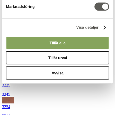
3021
Marknadsföring
3031
3035
Visa detaljer
3050
Tillåt alla
3052
3061
Tillåt urval
3111
3121
Avvisa
3225
3245
3254