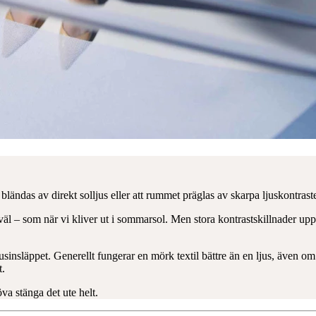
bländas av direkt solljus eller att rummet präglas av skarpa ljuskontraste
l – som när vi kliver ut i sommarsol. Men stora kontrastskillnader upplev
ljusinsläppet. Generellt fungerar en mörk textil bättre än en ljus, äve
t.
höva stänga det ute helt.