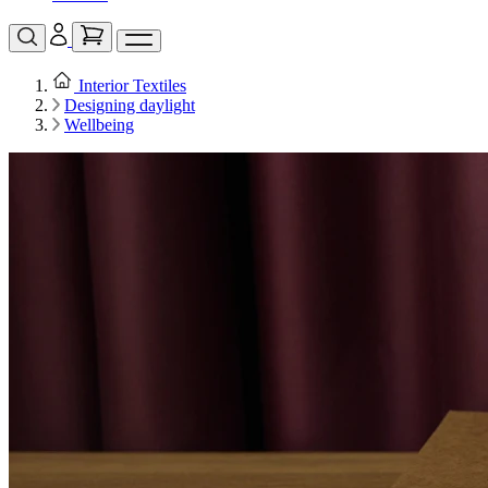
Interior Textiles
Designing daylight
Wellbeing