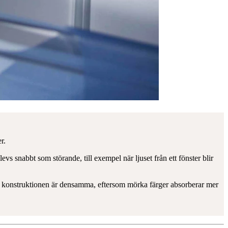
r.
s snabbt som störande, till exempel när ljuset från ett fönster blir
n om konstruktionen är densamma, eftersom mörka färger absorberar mer