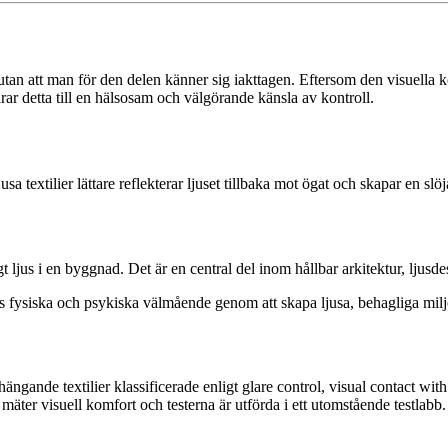
utan att man för den delen känner sig iakttagen. Eftersom den visuella k
 detta till en hälsosam och välgörande känsla av kontroll.
jusa textilier lättare reflekterar ljuset tillbaka mot ögat och skapar en sl
ljus i en byggnad. Det är en central del inom hållbar arkitektur, ljusdesi
fysiska och psykiska välmående genom att skapa ljusa, behagliga miljöe
våra hängande textilier klassificerade enligt glare control, visual contact w
mäter visuell komfort och testerna är utförda i ett utomstående testlabb.