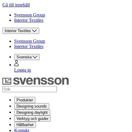
Gå till innehåll
Svensson Group
Interior Textiles
Interior Textiles
Svensson Group
Interior Textiles
Svenska
Logga in
Produkter
Designing sounds
Designing daylight
Verktyg och guider
Hållbarhet
Kontakt