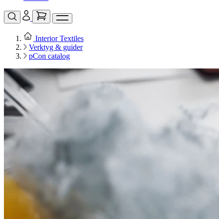
Interior Textiles
Verktyg & guider
pCon catalog