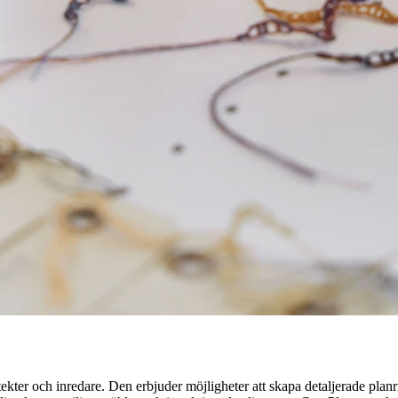
ekter och inredare. Den erbjuder möjligheter att skapa detaljerade planr