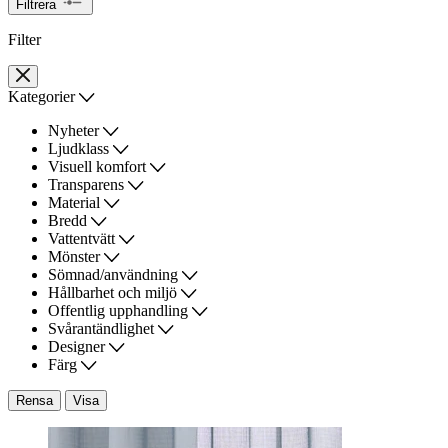
Filtrera
Filter
Kategorier
Nyheter
Ljudklass
Visuell komfort
Transparens
Material
Bredd
Vattentvätt
Mönster
Sömnad/användning
Hållbarhet och miljö
Offentlig upphandling
Svårantändlighet
Designer
Färg
Rensa
Visa