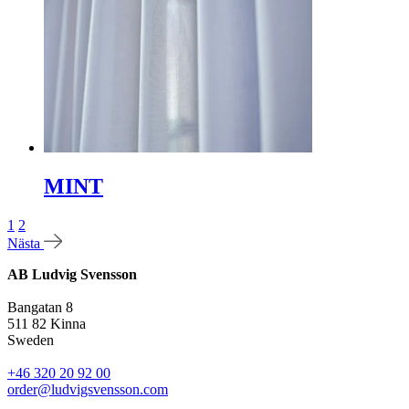
MINT
1
2
Nästa
AB Ludvig Svensson
Bangatan 8
511 82 Kinna
Sweden
+46 320 20 92 00
order@ludvigsvensson.com