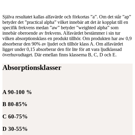
Själva resultatet kallas alfavärde och förkortas ”a”. Om det står ”ap”
betyder det ”practical alpha” vilket innebär att det är kopplat till en
specifik frekvens medan ”aw” betyder ”weighted alpha” som
innebär oberoende av frekvens. Alfavärdet bestämmer i sin tur
vilken absorptionsklass en produkt tillhör. Om produkten har aw 0,9
absorberar den 90% av ljudet och tillhör klass A. Om alfavärdet
ligger under 0,15 absorberar den för lite för att vara ljudklassad
överhuvudtaget. Där emellan finns klasserna B, C, D och E.
Absorptionsklasser
A 90-100 %
B 80-85%
C 60-75%
D 30-55%