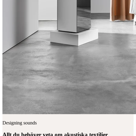
Designing sounds
Allt du behöver veta om akustiska textilier