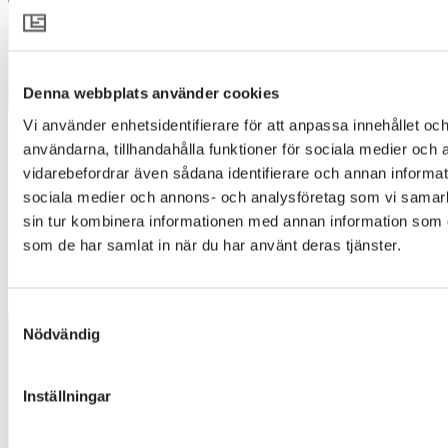
Denna webbplats använder cookies
Vi använder enhetsidentifierare för att anpassa innehållet och
Designing daylight
användarna, tillhandahålla funktioner för sociala medier och a
vidarebefordrar även sådana identifierare och annan informatio
Så fungerar dagsljus
sociala medier och annons- och analysföretag som vi samar
Dagsljuset förändras under dygnet och året – i intensitet, riktning
sin tur kombinera informationen med annan information som du 
och färgton. Här går vi igenom hur naturligt ljus fungerar och hur
som de har samlat in när du har använt deras tjänster.
det påverkar rummet, så att du kan fatta bättre beslut kring textilier,
insläpp och visuell komfort.
Så fungerar dagsljus
Samtyckesval
Nödvändig
Inställningar