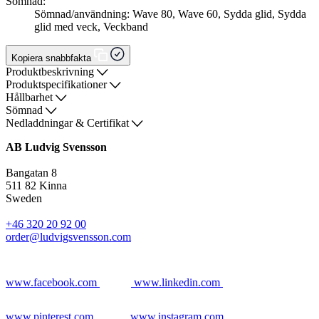
Sömnad:
Sömnad/användning: Wave 80, Wave 60, Sydda glid, Sydda
glid med veck, Veckband
Kopiera snabbfakta
Produktbeskrivning
Produktspecifikationer
Hållbarhet
Sömnad
Nedladdningar & Certifikat
AB Ludvig Svensson
Bangatan 8
511 82 Kinna
Sweden
+46 320 20 92 00
order@ludvigsvensson.com
www.facebook.com
www.linkedin.com
www.pinterest.com
www.instagram.com