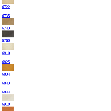
6722
6735
6743
6760
6810
6825
6834
6843
6844
6910