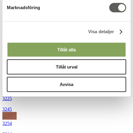
3021
Marknadsföring
3031
3035
Visa detaljer
3050
Tillåt alla
3052
3061
Tillåt urval
3111
3121
Avvisa
3225
3245
3254