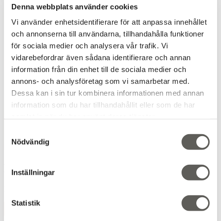
Denna webbplats använder cookies
Vi använder enhetsidentifierare för att anpassa innehållet
och annonserna till användarna, tillhandahålla funktioner
för sociala medier och analysera vår trafik. Vi
vidarebefordrar även sådana identifierare och annan
information från din enhet till de sociala medier och
annons- och analysföretag som vi samarbetar med.
Dessa kan i sin tur kombinera informationen med annan
information som du har tillhandahållit eller som de har
samlat in när du har använt deras tjänster.
Samtyckesval
Nödvändig
MINT 6825
Inställningar
Designer
:
Annie Lee Jönsson
Statistik