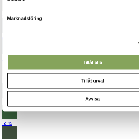
4562
Marknadsföring
4572
4663
Tillåt alla
5020
Tillåt urval
Avvisa
5163
5545