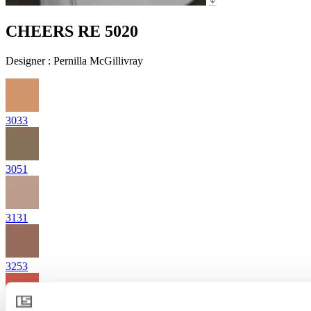
CHEERS RE 5020
Designer
:
Pernilla McGillivray
3033
3051
3131
3253