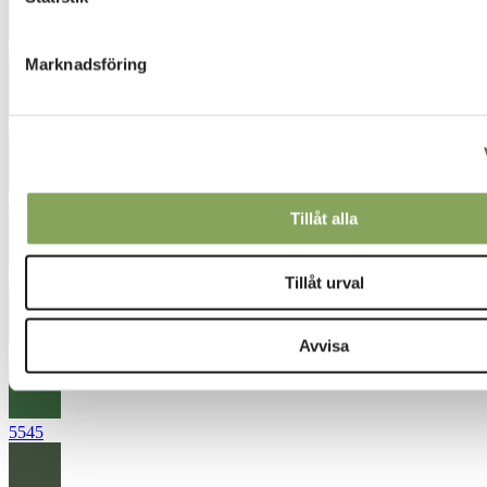
4562
Marknadsföring
4572
4663
Tillåt alla
5020
Tillåt urval
Avvisa
5163
5545