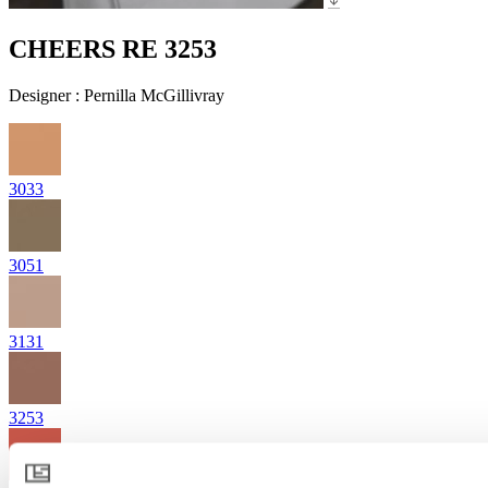
CHEERS RE 3253
Designer
:
Pernilla McGillivray
3033
3051
3131
3253