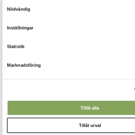
Samtyckesval
Nödvändig
3210
3932
Inställningar
4062
Statistik
4230
Marknadsföring
4321
4340
4342
Tillåt alla
4350
4411
Tillåt urval