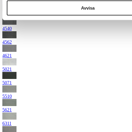
4472
Avvisa
4531
4540
4562
4621
5021
5071
5510
5621
6311