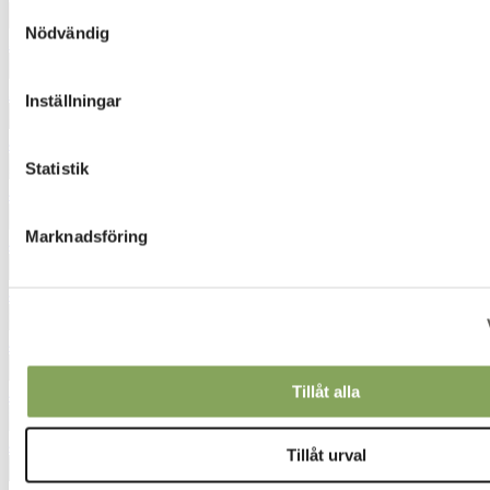
Samtyckesval
Nödvändig
3210
3932
Inställningar
4062
Statistik
4230
Marknadsföring
4321
4340
4342
Tillåt alla
4350
4411
Tillåt urval