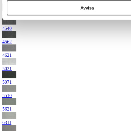
4472
Avvisa
4531
4540
4562
4621
5021
5071
5510
5621
6311