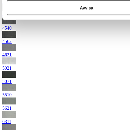
4472
Avvisa
4531
4540
4562
4621
5021
5071
5510
5621
6311