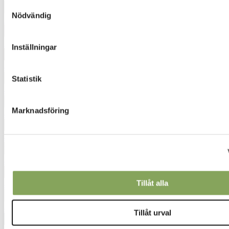
Samtyckesval
Nödvändig
3210
3932
Inställningar
4062
Statistik
4230
Marknadsföring
4321
4340
4342
Tillåt alla
4350
4411
Tillåt urval