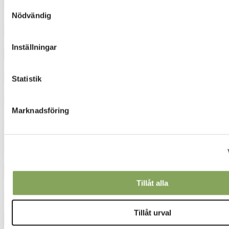
Samtyckesval
Nödvändig
3210
3932
Inställningar
4062
Statistik
4230
Marknadsföring
4321
4340
4342
Tillåt alla
4350
4411
Tillåt urval