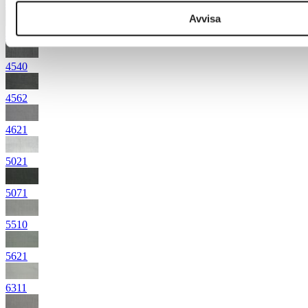
4472
Avvisa
4531
4540
4562
4621
5021
5071
5510
5621
6311