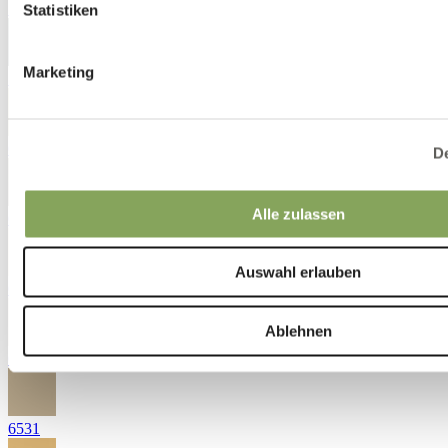
5431
Statistiken
Marketing
5472
6232
De
Alle zulassen
6252
Auswahl erlauben
6311
Ablehnen
6510
6531