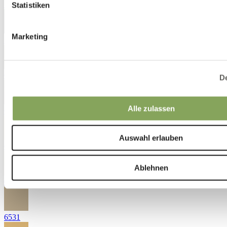
5431
Statistiken
Marketing
5472
6232
De
Alle zulassen
6252
Auswahl erlauben
6311
Ablehnen
6510
6531