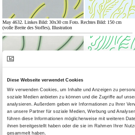
May 4632. Linkes Bild: 30x30 cm Foto. Rechtes Bild: 150 cm
(volle Breite des Stoffes), Illustration
Diese Webseite verwendet Cookies
Wir verwenden Cookies, um Inhalte und Anzeigen zu personal
soziale Medien anbieten zu können und die Zugriffe auf uns
analysieren. Außerdem geben wir Informationen zu Ihrer Ve
an unsere Partner für soziale Medien, Werbung und Analysen
führen diese Informationen möglicherweise mit weiteren Da
May 5724. Linkes Bild: 30x30 cm Foto. Rechtes Bild: 150 cm
ihnen bereitgestellt haben oder die sie im Rahmen Ihrer Nut
(volle Stoffbreite), Illustration.
gesammelt haben.