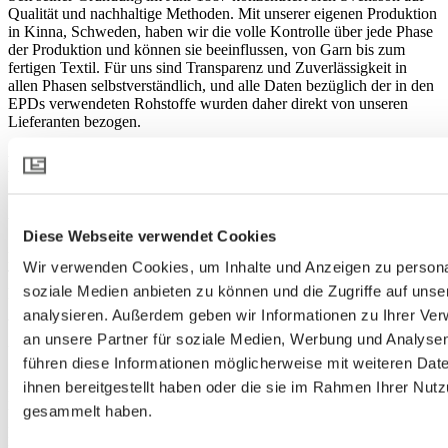
Qualität und nachhaltige Methoden. Mit unserer eigenen Produktion
in Kinna, Schweden, haben wir die volle Kontrolle über jede Phase
der Produktion und können sie beeinflussen, von Garn bis zum
fertigen Textil. Für uns sind Transparenz und Zuverlässigkeit in
allen Phasen selbstverständlich, und alle Daten bezüglich der in den
EPDs verwendeten Rohstoffe wurden daher direkt von unseren
Lieferanten bezogen.
Drittanbieterbewertung
Svenssons EPDs werden von Drittanbietern überprüft, was
bedeutet, dass sie qualitätsgesichert sind.
Diese Webseite verwendet Cookies
Durch die Einhaltung von Product Category Rules (PCRs) für
Wir verwenden Cookies, um Inhalte und Anzeigen zu personal
Textilien erleichtern unsere EPDs sinnvolle Vergleiche mit anderen
soziale Medien anbieten zu können und die Zugriffe auf uns
Produkten auf dem Markt, die das gleiche PCR verwendet haben.
analysieren. Außerdem geben wir Informationen zu Ihrer Ve
an unsere Partner für soziale Medien, Werbung und Analysen
Umweltauswirkungen reduzieren
führen diese Informationen möglicherweise mit weiteren Da
ihnen bereitgestellt haben oder die sie im Rahmen Ihrer Nut
Die Lektionen aus der LCA haben uns geholfen, unsere aktuelle
gesammelt haben.
Umweltbelastung zu verstehen, und dienen als Grundlage bei der
Entwicklung neuer Produkte, mit dem Ziel, unsere