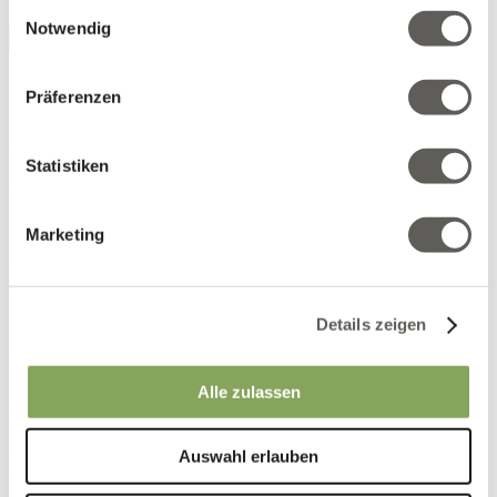
Einwilligungsauswahl
Notwendig
Interior‑Textilien
Präferenzen
Einloggen
AB Ludvig Svensson
Statistiken
Bangatan 8
511 82 Kinna
Schweden
Marketing
+46 320 20 92 00
order@ludvigsvensson.com
Details zeigen
www.facebook.com
www.linkedin.com
Alle zulassen
www.pinterest.com
www.instagram.com
Auswahl erlauben
www.youtube.com