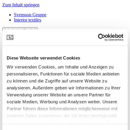
Zum Inhalt springen
Svensson Gruppe
Interior textiles
Interior textiles
Svensson Gruppe
Interior textiles
German
Diese Webseite verwendet Cookies
Wir verwenden Cookies, um Inhalte und Anzeigen zu
Einloggen
personalisieren, Funktionen für soziale Medien anbieten
zu können und die Zugriffe auf unsere Website zu
analysieren. Außerdem geben wir Informationen zu Ihrer
Verwendung unserer Website an unsere Partner für
Produkte
soziale Medien, Werbung und Analysen weiter. Unsere
Designing sounds
Partner führen diese Informationen möglicherweise mit
Designing Daylight
weiteren Daten zusammen, die Sie ihnen bereitgestellt
Werkzeuge und Anleitungen
haben oder die sie im Rahmen Ihrer Nutzung der Dienste
Nachhaltigkeit
Kontakt
gesammelt haben.