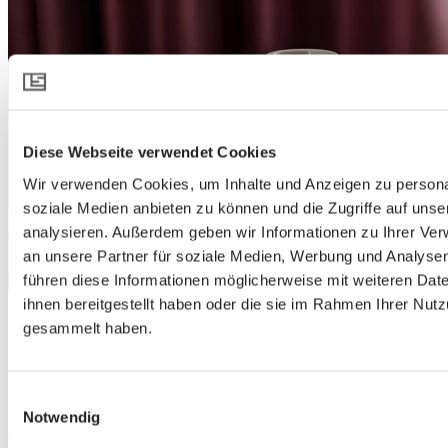
Diese Webseite verwendet Cookies
Wir verwenden Cookies, um Inhalte und Anzeigen zu personal
soziale Medien anbieten zu können und die Zugriffe auf uns
analysieren. Außerdem geben wir Informationen zu Ihrer Ve
an unsere Partner für soziale Medien, Werbung und Analysen
führen diese Informationen möglicherweise mit weiteren Da
ihnen bereitgestellt haben oder die sie im Rahmen Ihrer Nut
Designing daylight
gesammelt haben.
Die Vorteile von Textilien
Einwilligungsauswahl
Was können Sie mit Tageslicht erschaffen? Hier zeigen wir Ihnen,
wie Sie Tageslicht nutzen können – nicht nur blockieren oder
Notwendig
durchlassen –, um Licht, Sicht und Temperatur als Gestaltungsmittel