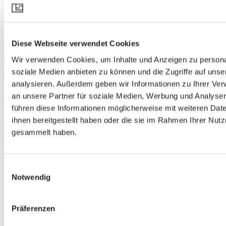
Diese Webseite verwendet Cookies
Wir verwenden Cookies, um Inhalte und Anzeigen zu personal
soziale Medien anbieten zu können und die Zugriffe auf uns
analysieren. Außerdem geben wir Informationen zu Ihrer Ve
an unsere Partner für soziale Medien, Werbung und Analysen
führen diese Informationen möglicherweise mit weiteren Da
ihnen bereitgestellt haben oder die sie im Rahmen Ihrer Nut
gesammelt haben.
Designing sounds
Einwilligungsauswahl
Werkzeuge und Leitfäden
Notwendig
Wir bieten ein Akustik-Tool, einen Akustik-Leitfaden, einen
Funktionsraum, den Sie gerne besuchen können, und Inspirationen,
Präferenzen
wie Sie mit Form und Funktion angenehme Räume schaffen
können.