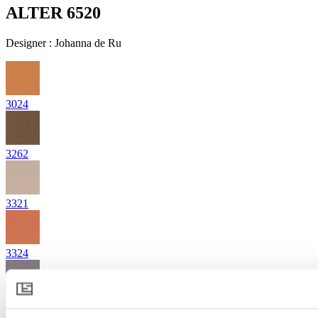
ALTER 6520
Designer
:
Johanna de Ru
3024
3262
3321
3324
3841