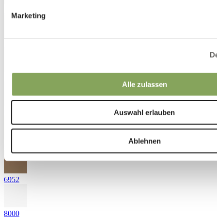
5530
Marketing
5651
De
5721
Alle zulassen
6520
Auswahl erlauben
Ablehnen
6820
6952
8000