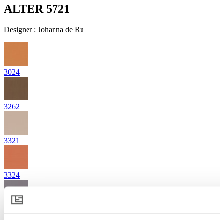
ALTER 5721
Designer
:
Johanna de Ru
3024
3262
3321
3324
3841