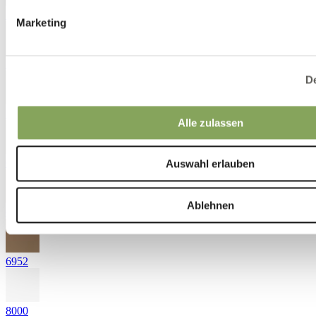
5530
Marketing
5651
De
5721
Alle zulassen
6520
Auswahl erlauben
Ablehnen
6820
6952
8000