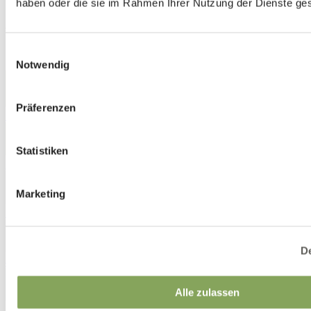
haben oder die sie im Rahmen Ihrer Nutzung der Dienste g
AKEMI 6122
Einwilligungsauswahl
Designer
:
Annie Lee Jönsson
Notwendig
Präferenzen
3042
Statistiken
3132
Marketing
3520
De
4320
Alle zulassen
4331