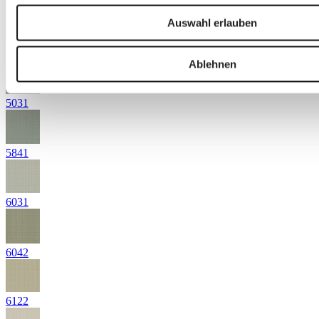
Auswahl erlauben
5021
Ablehnen
5031
5841
6031
6042
6122