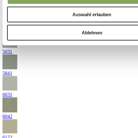
4331
Auswahl erlauben
5021
Ablehnen
5031
5841
6031
6042
6122