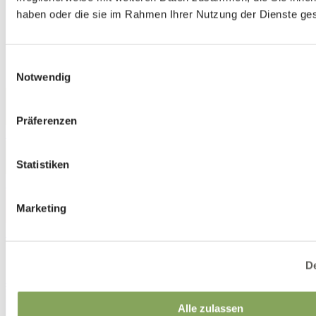
haben oder die sie im Rahmen Ihrer Nutzung der Dienste g
AKEMI 4331
Einwilligungsauswahl
Designer
:
Annie Lee Jönsson
Notwendig
Präferenzen
3042
Statistiken
3132
Marketing
3520
De
4320
Alle zulassen