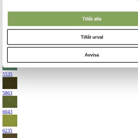
4745
Tillåt alla
4760
Tillåt urval
5445
Avvisa
5451
5535
5863
6043
6235