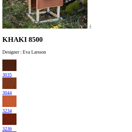
KHAKI 8500
Designer
:
Eva Larsson
3035
3044
3234
3236