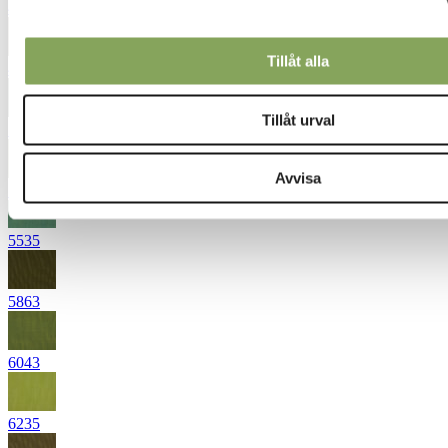
4745
Tillåt alla
4760
Tillåt urval
5445
Avvisa
5451
5535
5863
6043
6235