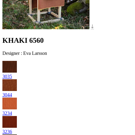
KHAKI 6560
Designer
:
Eva Larsson
3035
3044
3234
3236