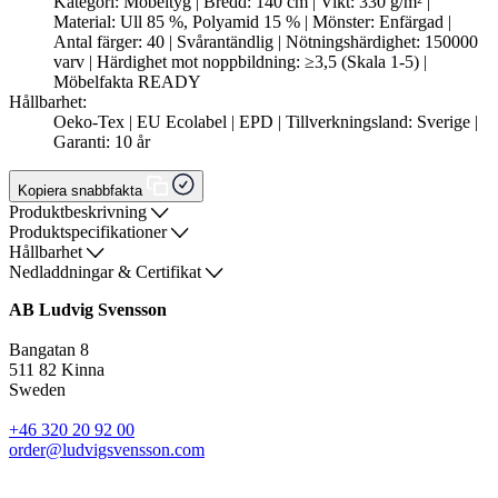
Kategori: Möbeltyg | Bredd: 140 cm | Vikt: 330 g/m² |
Material: Ull 85 %, Polyamid 15 % | Mönster: Enfärgad |
Antal färger: 40 | Svårantändlig | Nötningshärdighet: 150000
varv | Härdighet mot noppbildning: ≥3,5 (Skala 1-5) |
Möbelfakta READY
Hållbarhet:
Oeko-Tex | EU Ecolabel | EPD | Tillverkningsland: Sverige |
Garanti: 10 år
Kopiera snabbfakta
Produktbeskrivning
Produktspecifikationer
Hållbarhet
Nedladdningar & Certifikat
AB Ludvig Svensson
Bangatan 8
511 82 Kinna
Sweden
+46 320 20 92 00
order@ludvigsvensson.com