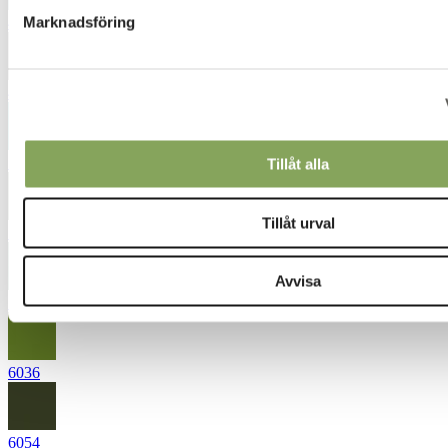
Marknadsföring
4831
4861
5026
Tillåt alla
Tillåt urval
5863
Avvisa
5936
6036
6054