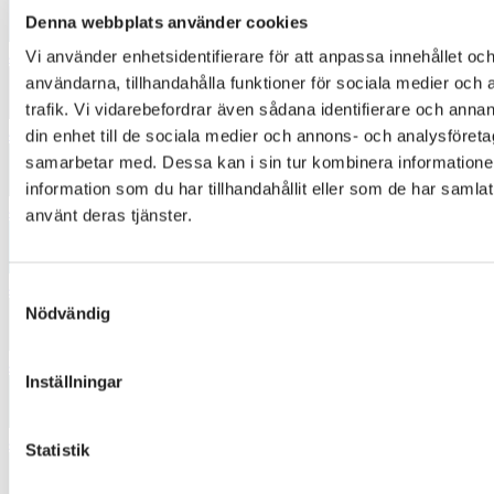
Denna webbplats använder cookies
4345
Vi använder enhetsidentifierare för att anpassa innehållet och
användarna, tillhandahålla funktioner för sociala medier och 
trafik. Vi vidarebefordrar även sådana identifierare och annan
4380
din enhet till de sociala medier och annons- och analysföret
samarbetar med. Dessa kan i sin tur kombinera informatio
information som du har tillhandahållit eller som de har samlat
4454
använt deras tjänster.
4625
Samtyckesval
Nödvändig
4642
Inställningar
4745
Statistik