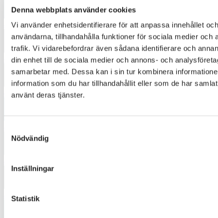
Denna webbplats använder cookies
4345
Vi använder enhetsidentifierare för att anpassa innehållet och
användarna, tillhandahålla funktioner för sociala medier och 
trafik. Vi vidarebefordrar även sådana identifierare och annan
4380
din enhet till de sociala medier och annons- och analysföret
samarbetar med. Dessa kan i sin tur kombinera informatio
information som du har tillhandahållit eller som de har samlat
4454
använt deras tjänster.
4625
Samtyckesval
Nödvändig
4642
Inställningar
4745
Statistik