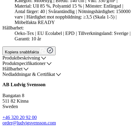
Kategori: Möbeltyg | Bredd: 140 cm | Vikt: 330 g/m² |
Material: Ull 85 %, Polyamid 15 % | Mönster: Enfärgad |
Antal färger: 40 | Svårantändlig | Nötningshärdighet: 150000
varv | Härdighet mot noppbildning: ≥3,5 (Skala 1-5) |
Möbelfakta READY
Hållbarhet:
Oeko-Tex | EU Ecolabel | EPD | Tillverkningsland: Sverige |
Garanti: 10 år
Kopiera snabbfakta
Produktbeskrivning
Produktspecifikationer
Hållbarhet
Nedladdningar & Certifikat
AB Ludvig Svensson
Bangatan 8
511 82 Kinna
Sweden
+46 320 20 92 00
order@ludvigsvensson.com