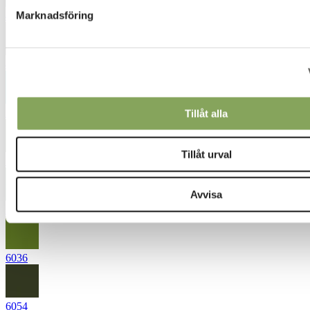
Marknadsföring
4831
4861
5026
Tillåt alla
Tillåt urval
5863
Avvisa
5936
6036
6054