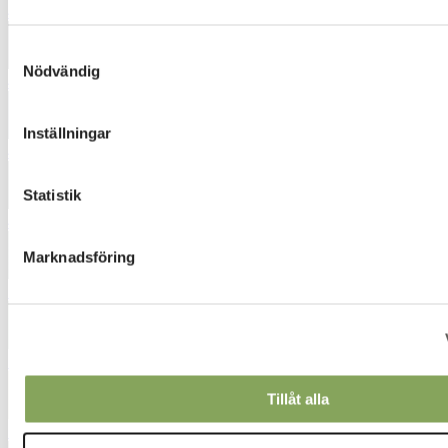
4443
Samtyckesval
Nödvändig
4472
Inställningar
4554
Statistik
4872
Marknadsföring
5052
5232
Tillåt alla
5421