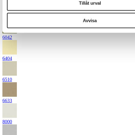
Tillåt urval
5671
Avvisa
6042
6404
6510
6633
8000