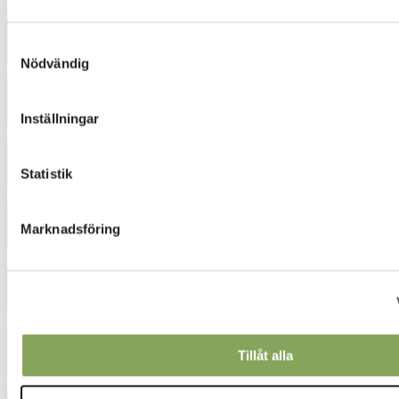
4443
Samtyckesval
Nödvändig
4472
Inställningar
4554
Statistik
4872
Marknadsföring
5052
5232
Tillåt alla
5421