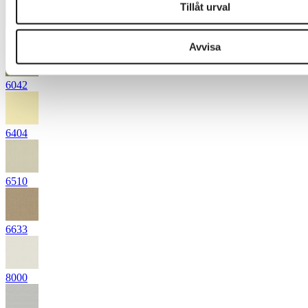
Tillåt urval
5671
Avvisa
6042
6404
6510
6633
8000