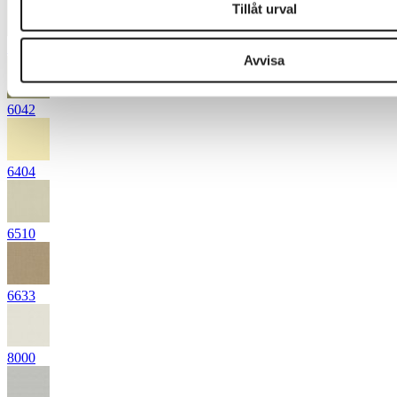
Tillåt urval
5671
Avvisa
6042
6404
6510
6633
8000