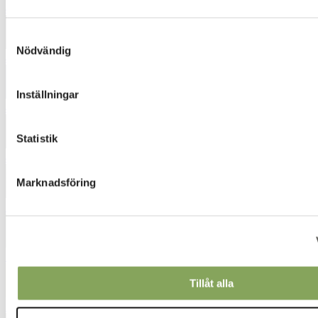
4443
Samtyckesval
Nödvändig
4472
Inställningar
4554
Statistik
4872
Marknadsföring
5052
5232
Tillåt alla
5421