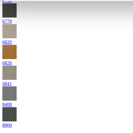
6750
6770
6820
6826
6841
8400
8800