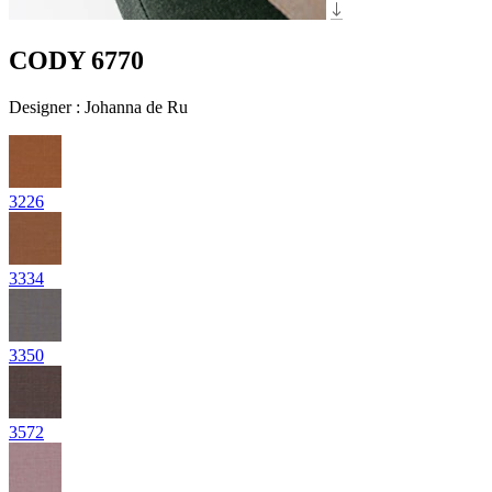
CODY 6770
Designer
:
Johanna de Ru
3226
3334
3350
3572