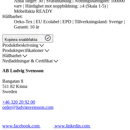
Antal färger: 30 | Svårantändlig | Nötningshärdighet: 100000
varv | Härdighet mot noppbildning: ≥4 (Skala 1-5) |
Möbelfakta READY
Hållbarhet:
Oeko-Tex | EU Ecolabel | EPD | Tillverkningsland: Sverige |
Garanti: 10 år
Kopiera snabbfakta
Produktbeskrivning
Produktspecifikationer
Hållbarhet
Nedladdningar & Certifikat
AB Ludvig Svensson
Bangatan 8
511 82 Kinna
Sweden
+46 320 20 92 00
order@ludvigsvensson.com
www.facebook.com
www.linkedin.com