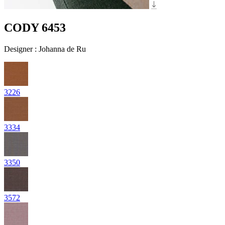
CODY 6453
Designer
:
Johanna de Ru
3226
3334
3350
3572