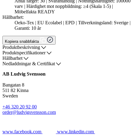
Antal färger: 30 | Svårantändlig | Nötningshärdighet: 100000
varv | Härdighet mot noppbildning: ≥4 (Skala 1-5) |
Möbelfakta READY
Hållbarhet:
Oeko-Tex | EU Ecolabel | EPD | Tillverkningsland: Sverige |
Garanti: 10 år
Kopiera snabbfakta
Produktbeskrivning
Produktspecifikationer
Hållbarhet
Nedladdningar & Certifikat
AB Ludvig Svensson
Bangatan 8
511 82 Kinna
Sweden
+46 320 20 92 00
order@ludvigsvensson.com
www.facebook.com
www.linkedin.com