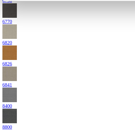
6750
6770
6820
6826
6841
8400
8800