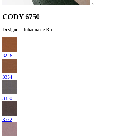
CODY 6750
Designer
:
Johanna de Ru
3226
3334
3350
3572