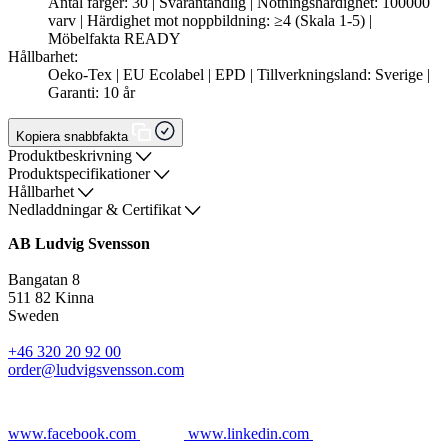
Antal färger: 30 | Svårantändlig | Nötningshärdighet: 100000
varv | Härdighet mot noppbildning: ≥4 (Skala 1-5) |
Möbelfakta READY
Hållbarhet:
Oeko-Tex | EU Ecolabel | EPD | Tillverkningsland: Sverige |
Garanti: 10 år
Kopiera snabbfakta
Produktbeskrivning
Produktspecifikationer
Hållbarhet
Nedladdningar & Certifikat
AB Ludvig Svensson
Bangatan 8
511 82 Kinna
Sweden
+46 320 20 92 00
order@ludvigsvensson.com
www.facebook.com
www.linkedin.com