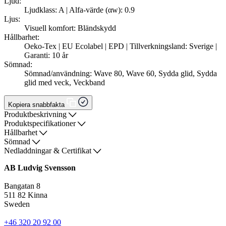
Ljud:
Ljudklass: A | Alfa-värde (αw): 0.9
Ljus:
Visuell komfort: Bländskydd
Hållbarhet:
Oeko-Tex | EU Ecolabel | EPD | Tillverkningsland: Sverige |
Garanti: 10 år
Sömnad:
Sömnad/användning: Wave 80, Wave 60, Sydda glid, Sydda
glid med veck, Veckband
Kopiera snabbfakta
Produktbeskrivning
Produktspecifikationer
Hållbarhet
Sömnad
Nedladdningar & Certifikat
AB Ludvig Svensson
Bangatan 8
511 82 Kinna
Sweden
+46 320 20 92 00