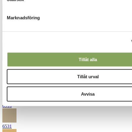
5431
Marknadsföring
5472
6232
Tillåt alla
6252
Tillåt urval
6311
Avvisa
6510
6531