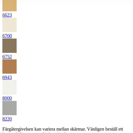
6623
6700
6752
6943
8000
8220
Färgåtergivelsen kan variera mellan skärmar. Vänligen beställ ett