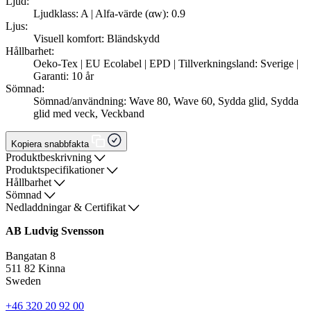
Ljud:
Ljudklass: A | Alfa-värde (αw): 0.9
Ljus:
Visuell komfort: Bländskydd
Hållbarhet:
Oeko-Tex | EU Ecolabel | EPD | Tillverkningsland: Sverige |
Garanti: 10 år
Sömnad:
Sömnad/användning: Wave 80, Wave 60, Sydda glid, Sydda
glid med veck, Veckband
Kopiera snabbfakta
Produktbeskrivning
Produktspecifikationer
Hållbarhet
Sömnad
Nedladdningar & Certifikat
AB Ludvig Svensson
Bangatan 8
511 82 Kinna
Sweden
+46 320 20 92 00