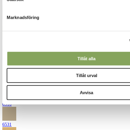
5431
Marknadsföring
5472
6232
Tillåt alla
6252
Tillåt urval
6311
Avvisa
6510
6531