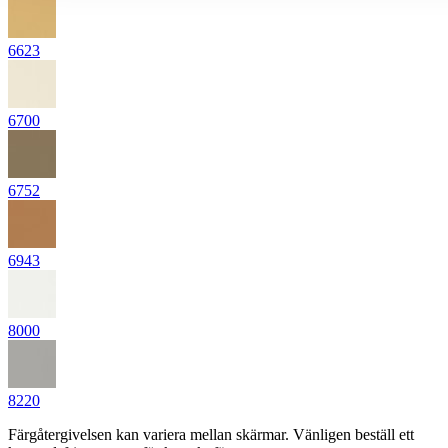
6623
6700
6752
6943
8000
8220
Färgåtergivelsen kan variera mellan skärmar. Vänligen beställ ett