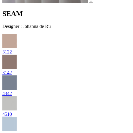
SEAM
Designer
:
Johanna de Ru
3122
3142
4342
4510