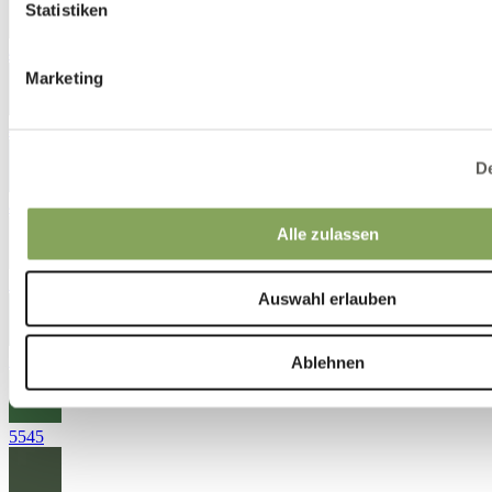
Statistiken
4562
Marketing
4572
De
4663
Alle zulassen
5020
Auswahl erlauben
5163
Ablehnen
5545