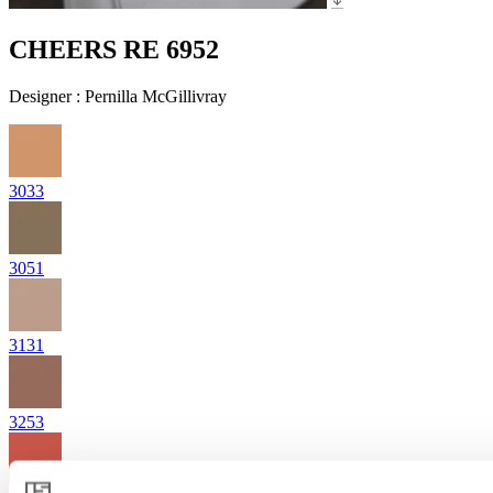
CHEERS RE 6952
Designer
:
Pernilla McGillivray
3033
3051
3131
3253