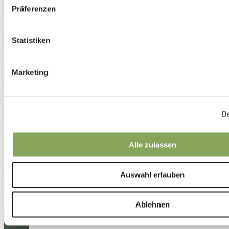
Präferenzen
5041
Statistiken
5051
Marketing
5261
De
5532
Alle zulassen
5822
Auswahl erlauben
5861
Ablehnen