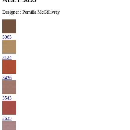
Designer
:
Pernilla McGillivray
3063
3124
3436
3543
3635