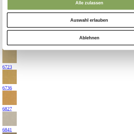
Alle zulassen
6444
Auswahl erlauben
6531
Ablehnen
6711
6723
6736
6827
6841