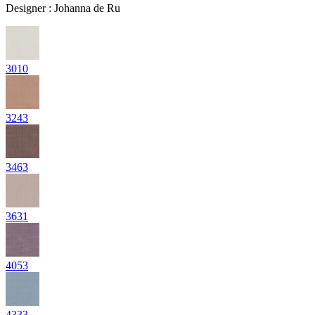
Designer
:
Johanna de Ru
3010
3243
3463
3631
4053
4333