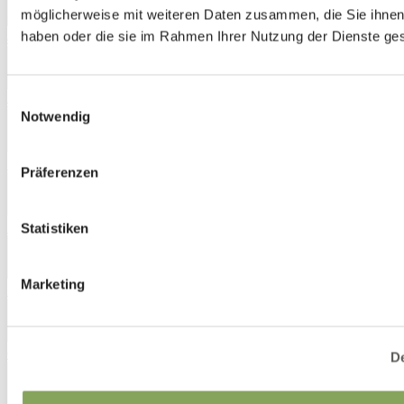
möglicherweise mit weiteren Daten zusammen, die Sie ihnen 
haben oder die sie im Rahmen Ihrer Nutzung der Dienste g
4672
Einwilligungsauswahl
4851
Notwendig
5031
Präferenzen
5631
Statistiken
Marketing
5681
6242
De