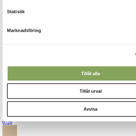
Statistik
4540
Marknadsföring
4552
4631
Tillåt alla
5043
Tillåt urval
5731
Avvisa
6720