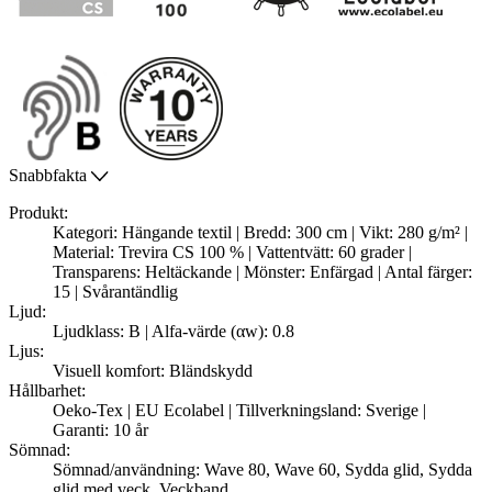
Snabbfakta
Produkt:
Kategori: Hängande textil | Bredd: 300 cm | Vikt: 280 g/m² |
Material: Trevira CS 100 % | Vattentvätt: 60 grader |
Transparens: Heltäckande | Mönster: Enfärgad | Antal färger:
15 | Svårantändlig
Ljud:
Ljudklass: B | Alfa-värde (αw): 0.8
Ljus:
Visuell komfort: Bländskydd
Hållbarhet:
Oeko-Tex | EU Ecolabel | Tillverkningsland: Sverige |
Garanti: 10 år
Sömnad:
Sömnad/användning: Wave 80, Wave 60, Sydda glid, Sydda
glid med veck, Veckband