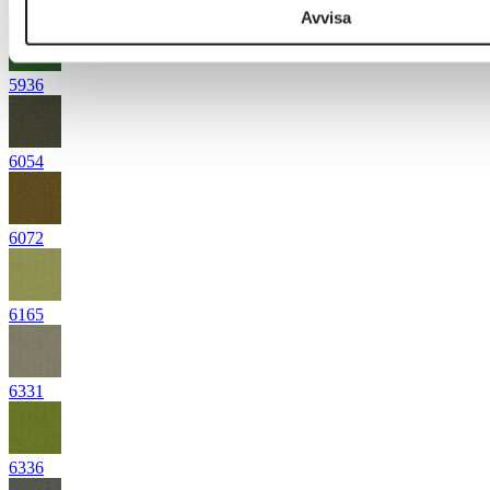
5872
Avvisa
5936
6054
6072
6165
6331
6336