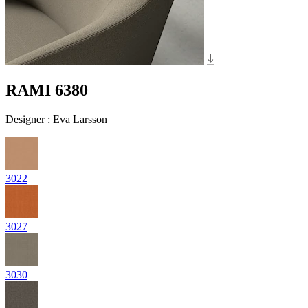
RAMI 6380
Designer
:
Eva Larsson
3022
3027
3030