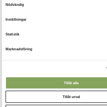
Nödvändig
4625
Inställningar
4642
Statistik
4745
Marknadsföring
4831
4861
Tillåt alla
5028
Tillåt urval