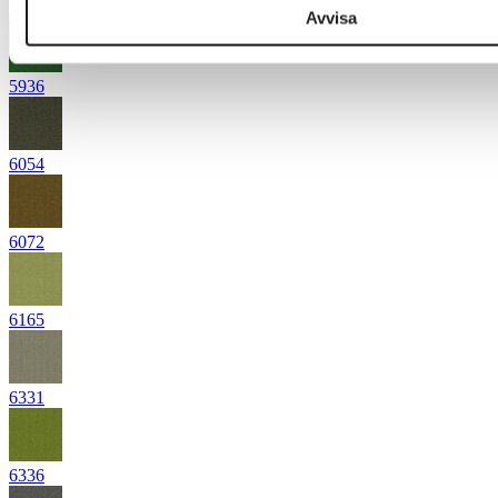
5872
Avvisa
5936
6054
6072
6165
6331
6336