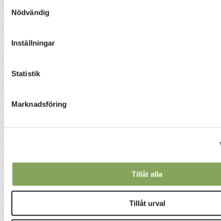
Samtyckesval
5350
Nödvändig
5431
Inställningar
5936
Statistik
6236
Marknadsföring
6272
6444
6527
Tillåt alla
6562
Tillåt urval
6612