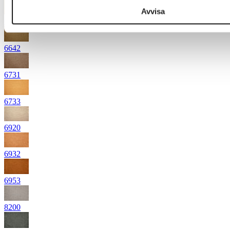
Avvisa
6635
6642
6731
6733
6920
6932
6953
8200