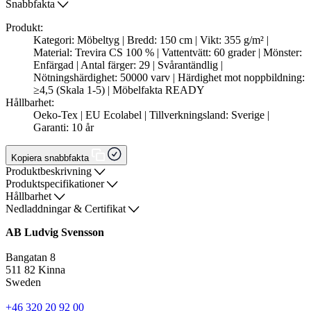
Snabbfakta
Produkt:
Kategori: Möbeltyg | Bredd: 150 cm | Vikt: 355 g/m² |
Material: Trevira CS 100 % | Vattentvätt: 60 grader | Mönster:
Enfärgad | Antal färger: 29 | Svårantändlig |
Nötningshärdighet: 50000 varv | Härdighet mot noppbildning:
≥4,5 (Skala 1-5) | Möbelfakta READY
Hållbarhet:
Oeko-Tex | EU Ecolabel | Tillverkningsland: Sverige |
Garanti: 10 år
Kopiera snabbfakta
Produktbeskrivning
Produktspecifikationer
Hållbarhet
Nedladdningar & Certifikat
AB Ludvig Svensson
Bangatan 8
511 82 Kinna
Sweden
+46 320 20 92 00