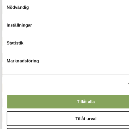
Samtyckesval
5350
Nödvändig
5431
Inställningar
5936
Statistik
6236
Marknadsföring
6272
6444
6527
Tillåt alla
6562
Tillåt urval
6612