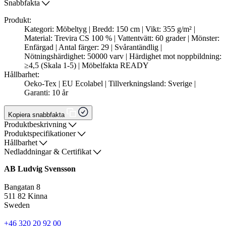
Snabbfakta
Produkt:
Kategori: Möbeltyg | Bredd: 150 cm | Vikt: 355 g/m² |
Material: Trevira CS 100 % | Vattentvätt: 60 grader | Mönster:
Enfärgad | Antal färger: 29 | Svårantändlig |
Nötningshärdighet: 50000 varv | Härdighet mot noppbildning:
≥4,5 (Skala 1-5) | Möbelfakta READY
Hållbarhet:
Oeko-Tex | EU Ecolabel | Tillverkningsland: Sverige |
Garanti: 10 år
Kopiera snabbfakta
Produktbeskrivning
Produktspecifikationer
Hållbarhet
Nedladdningar & Certifikat
AB Ludvig Svensson
Bangatan 8
511 82 Kinna
Sweden
+46 320 20 92 00