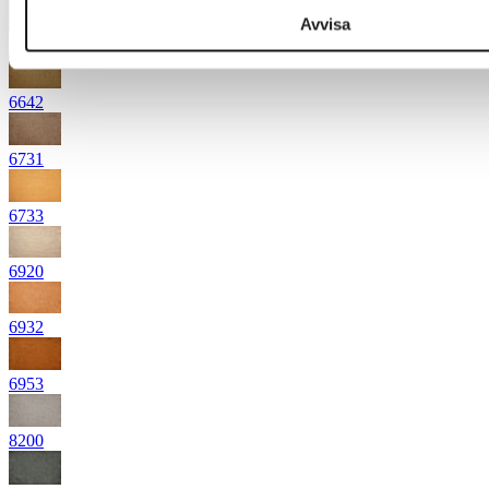
Avvisa
6635
6642
6731
6733
6920
6932
6953
8200