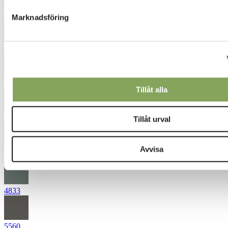
4443
Marknadsföring
4544
4560
Tillåt alla
Tillåt urval
4562
Avvisa
4754
4833
5560