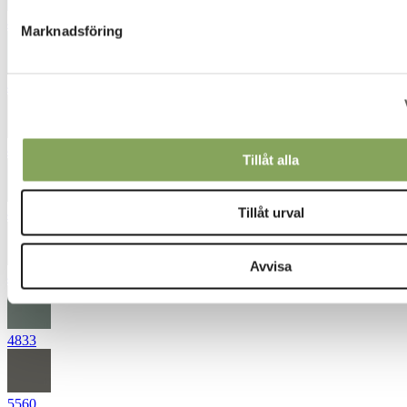
4443
Marknadsföring
4544
4560
Tillåt alla
Tillåt urval
4562
Avvisa
4754
4833
5560