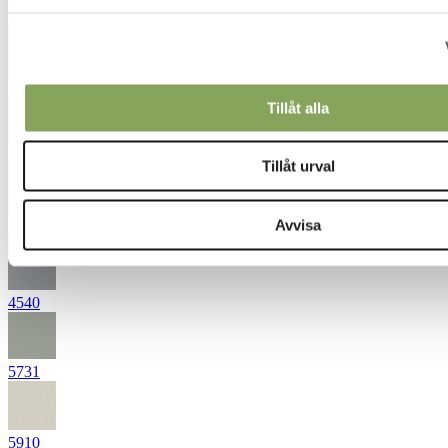
3110
3132
Tillåt alla
4420
Tillåt urval
Avvisa
4421
4540
5731
5910