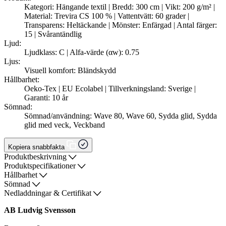
Kategori: Hängande textil | Bredd: 300 cm | Vikt: 200 g/m² |
Material: Trevira CS 100 % | Vattentvätt: 60 grader |
Transparens: Heltäckande | Mönster: Enfärgad | Antal färger:
15 | Svårantändlig
Ljud:
Ljudklass: C | Alfa-värde (αw): 0.75
Ljus:
Visuell komfort: Bländskydd
Hållbarhet:
Oeko-Tex | EU Ecolabel | Tillverkningsland: Sverige |
Garanti: 10 år
Sömnad:
Sömnad/användning: Wave 80, Wave 60, Sydda glid, Sydda
glid med veck, Veckband
Kopiera snabbfakta
Produktbeskrivning
Produktspecifikationer
Hållbarhet
Sömnad
Nedladdningar & Certifikat
AB Ludvig Svensson