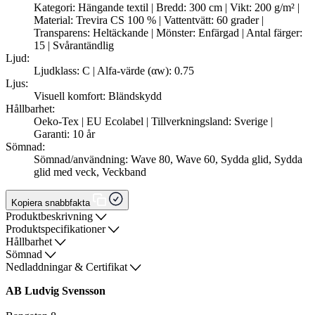
Kategori: Hängande textil | Bredd: 300 cm | Vikt: 200 g/m² |
Material: Trevira CS 100 % | Vattentvätt: 60 grader |
Transparens: Heltäckande | Mönster: Enfärgad | Antal färger:
15 | Svårantändlig
Ljud:
Ljudklass: C | Alfa-värde (αw): 0.75
Ljus:
Visuell komfort: Bländskydd
Hållbarhet:
Oeko-Tex | EU Ecolabel | Tillverkningsland: Sverige |
Garanti: 10 år
Sömnad:
Sömnad/användning: Wave 80, Wave 60, Sydda glid, Sydda
glid med veck, Veckband
Kopiera snabbfakta
Produktbeskrivning
Produktspecifikationer
Hållbarhet
Sömnad
Nedladdningar & Certifikat
AB Ludvig Svensson